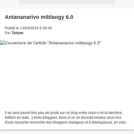
Antananarivo miblaogy 6.0
Publié le 13/04/2010 à 09:45
Par
Tattum
Il se sera passé très peu de posts sur ce blog entre celui-ci et la dernière
édition en date. :) Amis bloggers, tiens si on se donnait rendez-vous lors
d'une nouvelle rencontre des bloggers malagasy et à Madagascar, en voie
de devenir un rituel IRL? :)...