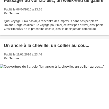
Passager du vol MD 051, un week-end de galère
Publié le 06/04/2010 à 23:05
Par
Tattum
Quel voyageur n'a pas déjà rencontré des imprévus dans ses périples?
Roland Dorgelès disait: Le voyage pour moi, ce n'est pas arriver, c'est partir.
C'est l'imprévu de la prochaine escale, c'est le désir jamais comblé de
connaître sans cesse autre chose,...
Un ancre à la cheville, un collier au cou...
Publié le 11/01/2010 à 23:46
Par
Tattum