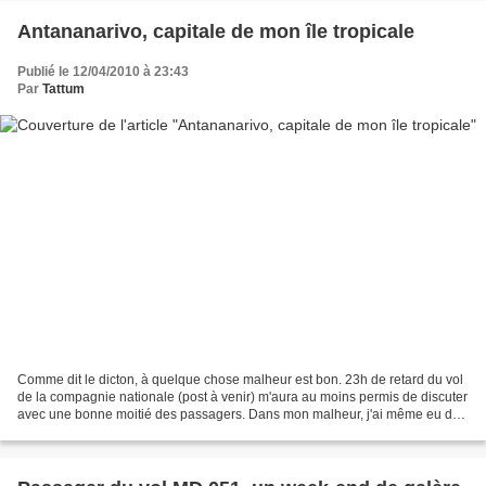
Antananarivo, capitale de mon île tropicale
Publié le 12/04/2010 à 23:43
Par
Tattum
Comme dit le dicton, à quelque chose malheur est bon. 23h de retard du vol
de la compagnie nationale (post à venir) m'aura au moins permis de discuter
avec une bonne moitié des passagers. Dans mon malheur, j'ai même eu de
la "chance", d'autres ont tout...