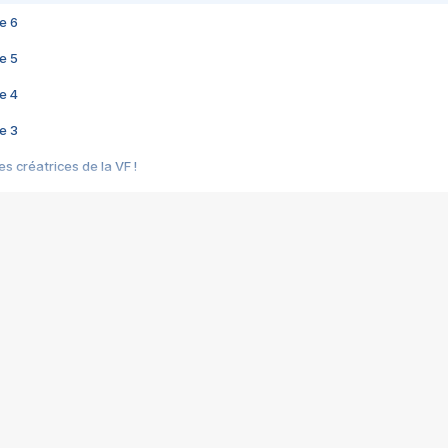
e 6
e 5
e 4
e 3
s créatrices de la VF !
e 2
e 1
e Mektoub My Love arrive enfin ! Rencontre avec Shaïn Boumedine et Sal
i : après Toni en famille
elle réalise le bouleversant Dites lui que je l'aime
ais ! Rencontre autour de Vie privée de Rebecca Zlotowski
 de Marguerite, Grave... Rencontre avec Ella Rumpf